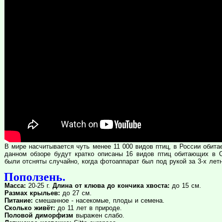
В мире насчитывается чуть менее 11 000 видов птиц, в России обита
данном обзоре будут кратко описаны 16 видов птиц обитающих в С
были отсняты случайно, когда фотоаппарат был под рукой за 3-х лет
Поползень.
Масса:
20-25 г.
Длина от клюва до кончика хвоста:
до 15 см.
Размах крыльев:
до 27 см.
Питание:
смешанное - насекомые, плоды и семена.
Сколько живёт:
до 11 лет в природе.
Половой диморфизм
выражен слабо.