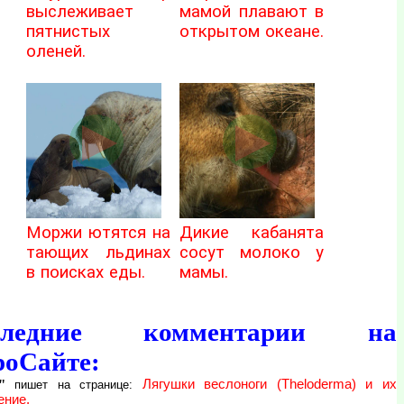
выслеживает
мамой плавают в
пятнистых
открытом океане.
оленей.
Моржи ютятся на
Дикие кабанята
тающих льдинах
сосут молоко у
в поисках еды.
мамы.
следние комментарии на
роСайте:
"
Лягушки веслоноги (Theloderma) и их
пишет на странице:
ение.