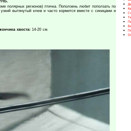
нь.
Д
оме полярных регионов) птичка. Поползень любит поползать по
К
 узкий вытянутый клюв и часто кормится вместе с синицами и
Ст
Т
П
Бе
кончика хвоста:
14-20 см.
П
О