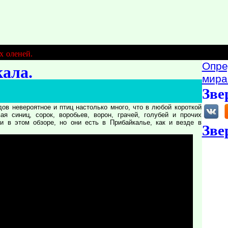
х оленей.
Опре
ала.
мира
Зве
ов невероятное и птиц настолько много, что в любой короткой
я синиц, сорок, воробьев, ворон, грачей, голубей и прочих
и в этом обзоре, но они есть в Прибайкалье, как и везде в
Зве