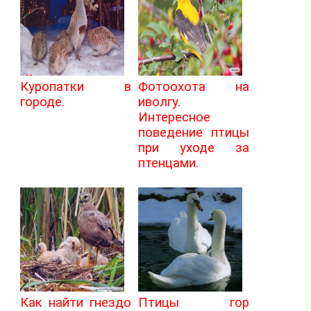
Куропатки в
Фотоохота на
городе.
иволгу.
Интересное
поведение птицы
при уходе за
птенцами.
Как найти гнездо
Птицы гор