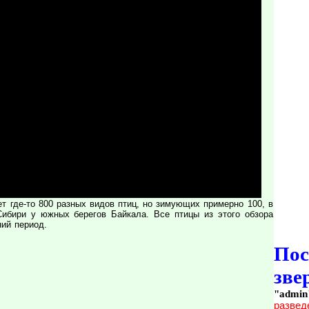
ет где-то 800 разных видов птиц, но зимующих примерно 100, в
ибири у южных берегов Байкала. Все птицы из этого обзора
ний период.
По
зве
"admin
развед