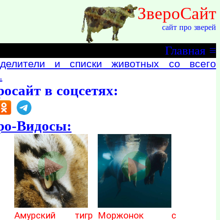
ЗвероСайт
сайт про зверей
Главная
≡
делители и списки животных со всего
.
росайт в соцсетях:
ро-Видосы:
Амурский тигр
Моржонок с