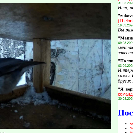
31.03.202
Нет, н
"zukov
(Thelod
19.03.202
Вы раз
"Маин
09.03.202
мечтаю
завести
"Полл
03.09.202
Интере
самку.
других 
"Я вер
команд
30.03.202
Пос
А
М
М