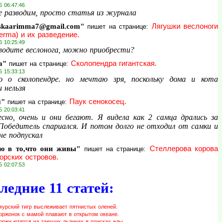
6 06:47:46
е разводим, просто статья из журнала
skaarimma7@gmail.com"
Лягушки веслоноги
пишет на странице:
erma) и их разведение.
6 10:25:49
водите веслонога, можно приобрести?
а"
Сколопендра гигантская.
пишет на странице:
6 15:33:13
 о сколопендре. но мечтаю зря, поскольку дома и кота
 нельзя
и"
Паук сенокосец.
пишет на странице:
5 20:03:41
сно, очень и они бегают. Я видела как 2 самца дрались за
 Победитель спариался. И потом долго не отходил от самки и
не подпускал
ю в то,что они живы"
Стеллерова корова
пишет на странице:
орских островов.
5 02:07:53
ледние 11 статей:
мурский тигр выслеживает пятнистых оленей.
оржонок с мамой плавают в открытом океане.
оржи ютятся на тающих льдинах в поисках еды.