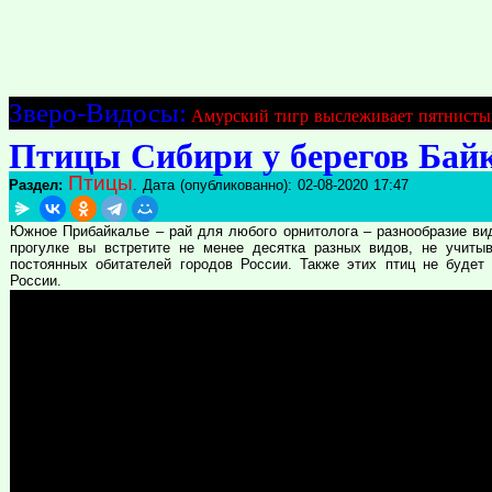
Зверо-Видосы:
Амурский тигр выслеживает пятнисты
Птицы Сибири у берегов Байк
Птицы
Раздел:
. Дата (опубликованно): 02-08-2020 17:47
Южное Прибайкалье – рай для любого орнитолога – разнообразие вид
прогулке вы встретите не менее десятка разных видов, не учитыва
постоянных обитателей городов России. Также этих птиц не будет 
России.