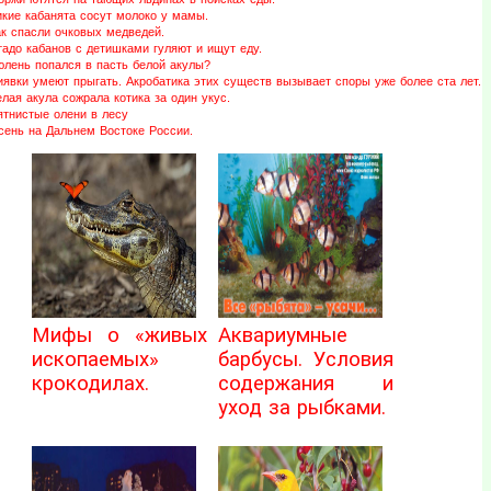
икие кабанята сосут молоко у мамы.
ак спасли очковых медведей.
адо кабанов с детишками гуляют и ищут еду.
юлень попался в пасть белой акулы?
иявки умеют прыгать. Акробатика этих существ вызывает споры уже более ста лет.
лая акула сожрала котика за один укус.
ятнистые олени в лесу
сень на Дальнем Востоке России.
Мифы о «живых
Аквариумные
ископаемых»
барбусы. Условия
крокодилах.
содержания и
уход за рыбками.