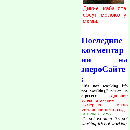
Дикие кабанята
сосут молоко у
мамы.
Последние
комментар
ии на
звероСайте
:
"it’s not working it’s
not working"
пишет на
Древние
странице:
млекопитающие
вымершие много
миллионов лет назад.
08.08.2026 01:29:56
it’s not working it’s not
working it’s not working