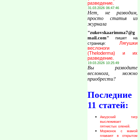
разведение.
31.03.2026 06:47:46
Нет, не разводим,
просто статья из
журнала
"zukovskaarimma7@g
mail.com"
пишет на
Лягушки
странице:
веслоноги
(Theloderma) и их
разведение.
19.03.2026 10:25:49
Вы разводите
веслонога, можно
приобрести?
Последние
11 статей:
Амурский тигр
выслеживает
пятнистых оленей.
Моржонок с мамой
плавают в открытом