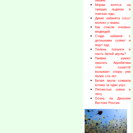
океане.
Моржи ютятся на
тающих льдинах в
поисках еды.
Дикие кабанята сосут
молоко у мамы.
Как спасли очковых
медведей.
Стадо кабанов с
детишками гуляют и
ищут еду.
Тюлень попался в
пасть белой акулы?
Пиявки умеют
прыгать. Акробатика
этих существ
вызывает споры уже
более ста лет.
Белая акула сожрала
котика за один укус.
Пятнистые олени в
лесу
Осень на Дальнем
Востоке России.