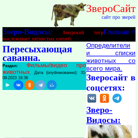
ЗвероСайт
сайт про зверей
Зверо-Видосы:
Главная
≡
Амурский тигр
выслеживает пятнистых оленей.
Определители
Пересыхающая
и списки
саванна.
животных со
Фильмы/видео про
Раздел:
всего мира.
животных
. Дата (опубликованно): 31-
Зверосайт в
08-2023 18:36
соцсетях:
Зверо-
Видосы: