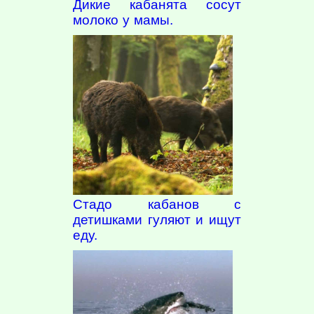
Дикие кабанята сосут
молоко у мамы.
Стадо кабанов с
детишками гуляют и ищут
еду.