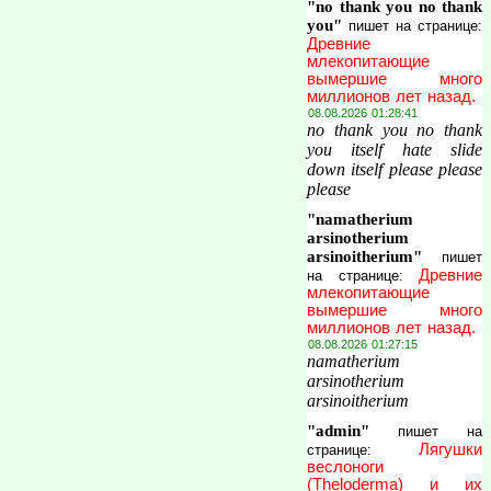
"no thank you no thank
you"
пишет на странице:
Древние
млекопитающие
вымершие много
миллионов лет назад.
08.08.2026 01:28:41
no thank you no thank
you itself hate slide
down itself please please
please
"namatherium
arsinotherium
arsinoitherium"
пишет
Древние
на странице:
млекопитающие
вымершие много
миллионов лет назад.
08.08.2026 01:27:15
namatherium
arsinotherium
arsinoitherium
"admin"
пишет на
Лягушки
странице:
веслоноги
(Theloderma) и их