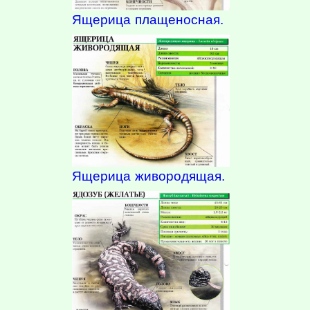
Ящерица плащеносная.
Ящерица живородящая.