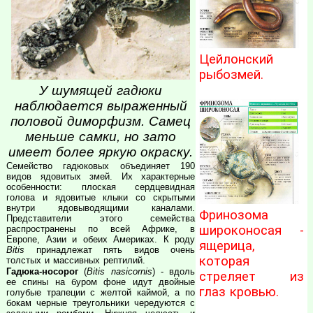
Цейлонский
рыбозмей.
У шумящей гадюки
наблюдается выраженный
половой диморфизм. Самец
меньше самки, но зато
имеет более яркую окраску.
Семейство гадюковых объединяет 190
видов ядовитых змей. Их характерные
особенности: плоская сердцевидная
голова и ядовитые клыки со скрытыми
внутри ядовыводящими каналами.
Фринозома
Представители этого семейства
широконосая -
распространены по всей Африке, в
Европе, Азии и обеих Америках. К роду
ящерица,
Bitis
принадлежат пять видов очень
которая
толстых и массивных рептилий.
Гадюка-носорог
(
Bitis nasicornis
) - вдоль
стреляет из
ее спины на буром фоне идут двойные
глаз кровью.
голубые трапеции с желтой каймой, а по
бокам черные треугольники чередуются с