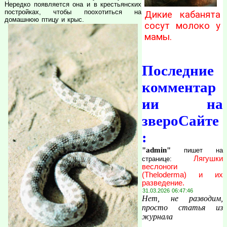
Нередко появляется она и в крестьянских
постройках, чтобы поохотиться на
Дикие кабанята
домашнюю птицу и крыс.
сосут молоко у
мамы.
Последние
комментар
ии на
звероСайте
:
"admin"
пишет на
Лягушки
странице:
веслоноги
(Theloderma) и их
разведение.
31.03.2026 06:47:46
Нет, не разводим,
просто статья из
журнала