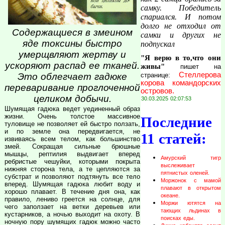
самку. Победитель
спариался. И потом
долго не отходил от
Содержащиеся в змеином
самки и других не
яде токсины быстро
подпускал
умерщвляют жертву и
"Я верю в то,что они
ускоряют распад ее тканей.
живы"
пишет на
Стеллерова
странице:
Это облегчает гадюке
корова командорских
переваривание проглоченной
островов.
целиком добычи.
30.03.2025 02:07:53
Шумящая гадюка ведет уединенный образ
жизни. Очень толстое массивное
Последние
туловище не позволяет ей быстро ползать,
и по земле она передвигается, не
11 статей:
извиваясь всем телом, как большинство
змей. Сокращая сильные брюшные
мышцы, рептилия выдвигает вперед
Амурский тигр
ребристые чешуйки, которыми покрыта
выслеживает
нижняя сторона тела, а те цепляются за
пятнистых оленей.
субстрат и позволяют подтянуть все тело
Моржонок с мамой
вперед. Шумящая гадюка любит воду и
плавают в открытом
хорошо плавает. В течение дня она, как
океане.
правило, лениво греется на солнце, для
Моржи ютятся на
чего заползает на ветки деревьев или
тающих льдинах в
кустарников, а ночью выходит на охоту. В
поисках еды.
ночную пору шумящих гадюк можно часто