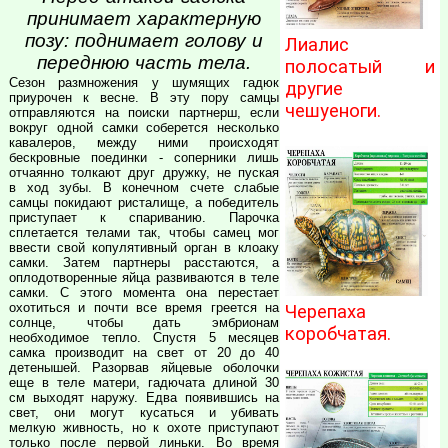
принимает характерную
позу: поднимает голову и
Лиалис
переднюю часть тела.
полосатый и
Сезон размножения у шумящих гадюк
другие
приурочен к весне. В эту пору самцы
чешуеноги.
отправляются на поиски партнерш, если
вокруг одной самки соберется несколько
кавалеров, между ними происходят
бескровные поединки - соперники лишь
отчаянно толкают друг дружку, не пуская
в ход зубы. В конечном счете слабые
самцы покидают ристалище, а победитель
приступает к спариванию. Парочка
сплетается телами так, чтобы самец мог
ввести свой копулятивный орган в клоаку
самки. Затем партнеры расстаются, а
оплодотворенные яйца развиваются в теле
самки. С этого момента она перестает
охотиться и почти все время греется на
Черепаха
солнце, чтобы дать эмбрионам
коробчатая.
необходимое тепло. Спустя 5 месяцев
самка производит на свет от 20 до 40
детенышей. Разорвав яйцевые оболочки
еще в теле матери, гадючата длиной 30
см выходят наружу. Едва появившись на
свет, они могут кусаться и убивать
мелкую живность, но к охоте приступают
только после первой линьки. Во время