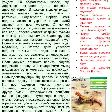
Дикие кабанята сосут
увидеть на асфальтовых шоссе, где
молоко у мамы.
дорожное покрытие долго сохраняет
Как спасли очковых
дневное тепло. В рацион гадюки входят
медведей.
мелкие зверьки, птицы, амфибии и
Стадо кабанов с
рептилии. Подстерегая жертву, змея
детишками гуляют и
подолгу лежит в укрытии среди палой
ищут еду.
листвы или под кустами. С мелкой
Тюлень попался в
добычей вроде лягушки она расправляется
пасть белой акулы?
без яда - просто хватает острыми зубами
Пиявки умеют
и проглатывает живьем, а более крупной
прыгать. Акробатика
жертве сначала наносит ядовитый укус.
этих существ
Попавший в тело животного яд действует
вызывает споры уже
медленно, и жертва даже успевает
более ста лет.
недалеко отбежать от гадюки, но смерть
Белая акула сожрала
настигает ее неотвратимо, а подоспевшая
котика за один укус.
охотница тут же проглатывает свой обед.
Пятнистые олени в
Если добыча слишком велика, гадюка
лесу
поднимает голову и сокращениями мышц
Осень на Дальнем
продвигает ее в желудок, где происходит
Востоке России.
длительный процесс переваривания.
Сильнодействующий яд далеко не всегда
спасает гадюку от естественных врагов.
На нее охотятся многие пернатые
хищники, мангусты, бородавочники и
другие змеи. Потревоженная рептилия
сильно раздувает туловище и издает
очень громкое угрожающее шипение. Если
агрессор не уберется подобру-поздорову,
гадюка высоко поднимает голову, изогнув
переднюю часть тела буквой S, и