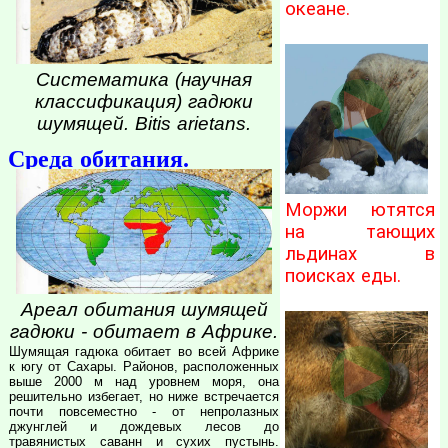
океане.
Систематика (научная
классификация) гадюки
шумящей. Bitis arietans.
Среда обитания.
Моржи ютятся
на тающих
льдинах в
поисках еды.
Ареал обитания шумящей
гадюки - обитает в Африке.
Шумящая гадюка обитает во всей Африке
к югу от Сахары. Районов, расположенных
выше 2000 м над уровнем моря, она
решительно избегает, но ниже встречается
почти повсеместно - от непролазных
джунглей и дождевых лесов до
травянистых саванн и сухих пустынь.