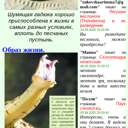
"zukovskaarimma7@g
mail.com"
пишет на
Лягушки
странице:
Шумящая гадюка хорошо
веслоноги
приспособлена к жизни в
(Theloderma) и их
разведение.
самых разных условиях,
19.03.2026 10:25:49
вплоть до песчаных
Вы разводите
пустынь.
веслонога, можно
приобрести?
Образ жизни.
"Маина"
пишет на
Сколопендра
странице:
гигантская.
09.03.2026 15:33:13
мечтаю о
сколопендре. но
мечтаю зря, поскольку
дома и кота завести
нельзя
"Полли"
пишет на
Паук
странице:
сенокосец.
03.09.2025 20:03:41
Интересно, очень и
они бегают. Я видела
как 2 самца дрались за