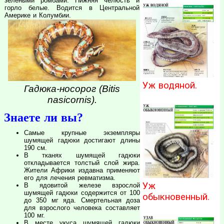
зелеными ромбами. Нижняя челюсть и
горло белые. Водится в Центральной
Америке и Колумбии.
Уж водяной.
Гадюка-носорог (Bitis
nasicornis).
Знаете ли вы?
Самые крупные экземпляры
шумящей гадюки достигают длины
190 см.
В тканях шумящей гадюки
откладывается толстый слой жира.
Жители Африки издавна применяют
его для лечения ревматизма.
Уж
В ядовитой железе взрослой
шумящей гадюки содержится от 100
обыкновенный.
до 350 мг яда. Смертельная доза
для взрослого человека составляет
100 мг.
В месте укуса шумящей гадюки