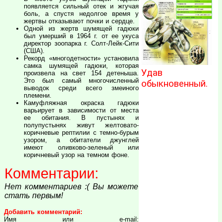
появляется сильный отек и жгучая
боль, а спустя недолгое время у
жертвы отказывают почки и сердце.
Одной из жертв шумящей гадюки
был умерший в 1964 г. от ее укуса
директор зоопарка г. Солт-Лейк-Сити
(США).
Рекорд «многодетности» установила
самка шумящей гадюки, которая
Удав
произвела на свет 154 детеныша.
Это был самый многочисленный
обыкновенный.
выводок среди всего змеиного
племени.
Камуфляжная окраска гадюки
варьирует в зависимости от места
ее обитания. В пустынях и
полупустынях живут желтовато-
коричневые рептилии с темно-бурым
узором, а обитатели джунглей
имеют оливково-зеленый или
коричневый узор на темном фоне.
Комментарии:
Нет комментариев :( Вы можете
стать первым!
Добавить комментарий:
Имя или e-mail: