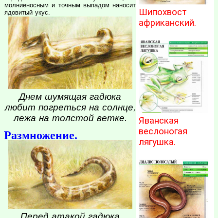
молниеносным и точным выпадом наносит
Шипохвост
ядовитый укус.
африканский.
Днем шумящая гадюка
любит погреться на солнце,
лежа на толстой ветке.
Яванская
веслоногая
Размножение.
лягушка.
Перед атакой гадюка