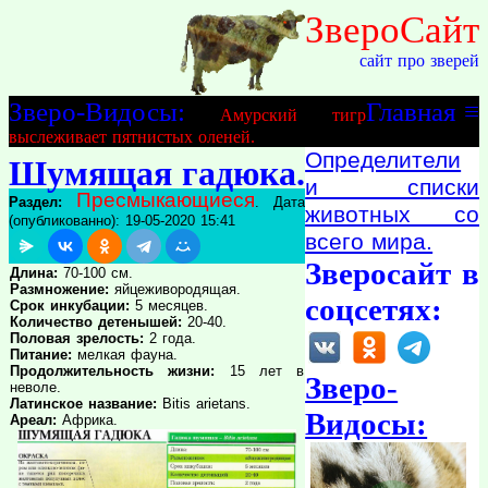
ЗвероСайт
сайт про зверей
Зверо-Видосы:
Главная
≡
Амурский тигр
выслеживает пятнистых оленей.
Определители
Шумящая гадюка.
и списки
Пресмыкающиеся
Раздел:
. Дата
животных со
(опубликованно): 19-05-2020 15:41
всего мира.
Зверосайт в
Длина:
70-100 см.
Размножение:
яйцеживородящая.
соцсетях:
Срок инкубации:
5 месяцев.
Количество детенышей:
20-40.
Половая зрелость:
2 года.
Питание:
мелкая фауна.
Продолжительность жизни:
15 лет в
Зверо-
неволе.
Латинское название:
Bitis arietans.
Видосы:
Ареал:
Африка.