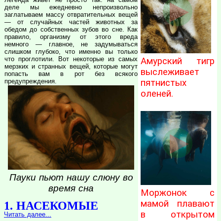
деле мы ежедневно непроизвольно
заглатываем массу отвратительных вещей
— от случайных частей животных за
обедом до собственных зубов во сне. Как
правило, организму от этого вреда
немного — главное, не задумываться
слишком глубоко, что именно вы только
что проглотили. Вот некоторые из самых
Амурский тигр
мерзких и странных вещей, которые могут
выслеживает
попасть вам в рот без всякого
предупреждения.
пятнистых
оленей.
Пауки пьют нашу слюну во
время сна
Моржонок с
мамой плавают
1. НАСЕКОМЫЕ
в открытом
Читать далее...