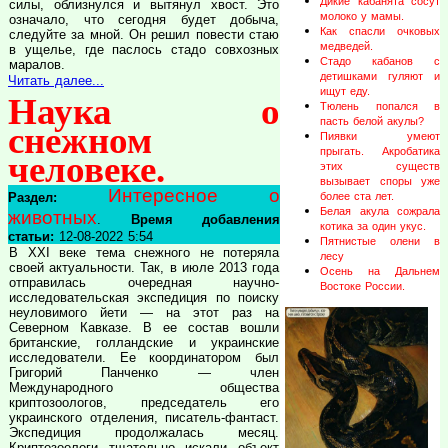
Дикие кабанята сосут
силы, облизнулся и вытянул хвост. Это
молоко у мамы.
означало, что сегодня будет добыча,
Как спасли очковых
следуйте за мной. Он решил повести стаю
медведей.
в ущелье, где паслось стадо совхозных
Стадо кабанов с
маралов.
детишками гуляют и
Читать далее...
ищут еду.
Наука о
Тюлень попался в
пасть белой акулы?
снежном
Пиявки умеют
прыгать. Акробатика
человеке.
этих существ
вызывает споры уже
Интересное о
Раздел:
более ста лет.
Белая акула сожрала
животных
.
Время добавления
котика за один укус.
статьи:
12-08-2022 5:54
Пятнистые олени в
В XXI веке тема снежного не потеряла
лесу
своей актуальности. Так, в июле 2013 года
Осень на Дальнем
отправилась очередная научно-
Востоке России.
исследовательская экспедиция по поиску
неуловимого йети — на этот раз на
Северном Кавказе. В ее состав вошли
британские, голландские и украинские
исследователи. Ее координатором был
Григорий Панченко — член
Международного общества
криптозоологов, председатель его
украинского отделения, писатель-фантаст.
Экспедиция продолжалась месяц.
Криптозоологи тщательно искали объект