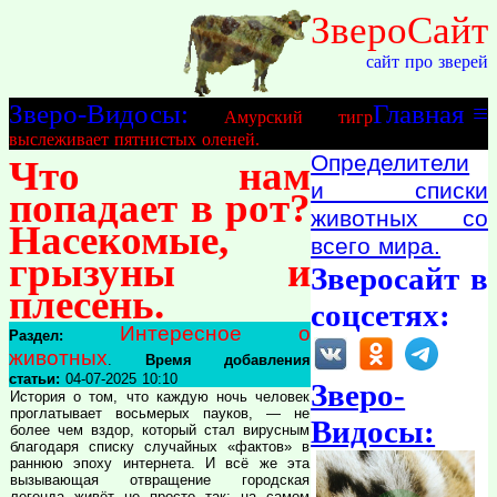
ЗвероСайт
сайт про зверей
Зверо-Видосы:
Главная
≡
Амурский тигр
выслеживает пятнистых оленей.
Определители
Что нам
и списки
попадает в рот?
животных со
Насекомые,
всего мира.
грызуны и
Зверосайт в
плесень.
соцсетях:
Интересное о
Раздел:
животных
.
Время добавления
статьи:
04-07-2025 10:10
Зверо-
История о том, что каждую ночь человек
проглатывает восьмерых пауков, — не
Видосы:
более чем вздор, который стал вирусным
благодаря списку случайных «фактов» в
раннюю эпоху интернета. И всё же эта
вызывающая отвращение городская
легенда живёт не просто так: на самом