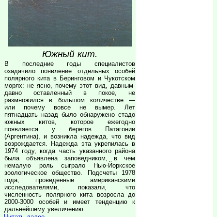
Южный кит.
В последние годы специалистов
озадачило появление отдельных особей
полярного кита в Беринговом и Чукотском
морях: не ясно, почему этот вид, давным-
давно оставленный в покое, не
размножился в большом количестве —
или почему вовсе не вымер. Лет
пятнадцать назад было обнаружено стадо
южных китов, которое ежегодно
появляется у берегов Патагонии
(Аргентина), и возникла надежда, что вид
возрождается. Надежда эта укрепилась в
1974 году, когда часть указанного района
была объявлена заповедником, в чем
немалую роль сыграло Нью-Йоркское
зоологическое общество. Подсчеты 1978
года, проведенные американскими
исследователями, показали, что
численность полярного кита возросла до
2000-3000 особей и имеет тенденцию к
дальнейшему увеличению.
Читать далее...