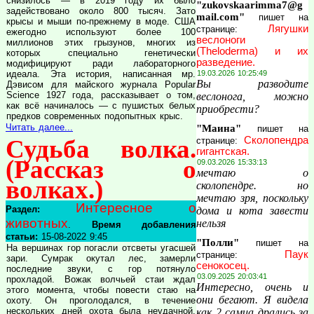
снизилось — в 2019 году их было
"zukovskaarimma7@g
задействовано около 800 тысяч. Зато
mail.com"
пишет на
крысы и мыши по-прежнему в моде. США
Лягушки
странице:
ежегодно используют более 100
веслоноги
миллионов этих грызунов, многих из
(Theloderma) и их
которых специально генетически
разведение.
модифицируют ради лабораторного
идеала. Эта история, написанная мр.
19.03.2026 10:25:49
Вы разводите
Дэвисом для майского журнала Popular
Science 1927 года, рассказывает о том,
веслонога, можно
как всё начиналось — с пушистых белых
приобрести?
предков современных подопытных крыс.
Читать далее...
"Маина"
пишет на
Судьба волка.
Сколопендра
странице:
гигантская.
(Рассказ о
09.03.2026 15:33:13
мечтаю о
волках.)
сколопендре. но
мечтаю зря, поскольку
Интересное о
Раздел:
дома и кота завести
животных
нельзя
.
Время добавления
статьи:
15-08-2022 9:45
"Полли"
пишет на
На вершинах гор погасли отсветы угасшей
Паук
странице:
зари. Сумрак окутал лес, замерли
сенокосец.
последние звуки, с гор потянуло
03.09.2025 20:03:41
прохладой. Вожак волчьей стаи ждал
Интересно, очень и
этого момента, чтобы повести стаю на
они бегают. Я видела
охоту. Он проголодался, в течение
нескольких дней охота была неудачной.
как 2 самца дрались за