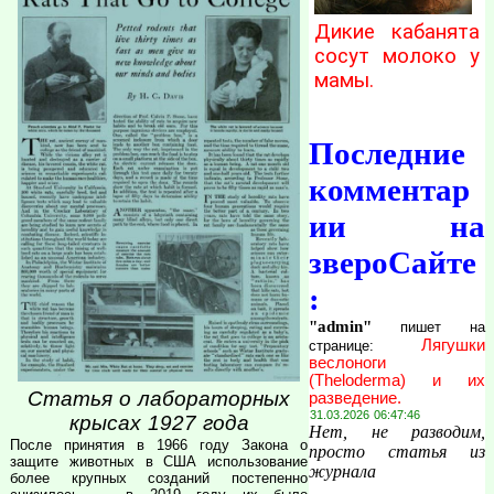
Дикие кабанята
сосут молоко у
мамы.
Последние
комментар
ии на
звероСайте
:
"admin"
пишет на
Лягушки
странице:
веслоноги
(Theloderma) и их
Статья о лабораторных
разведение.
31.03.2026 06:47:46
крысах 1927 года
Нет, не разводим,
После принятия в 1966 году Закона о
просто статья из
защите животных в США использование
журнала
более крупных созданий постепенно