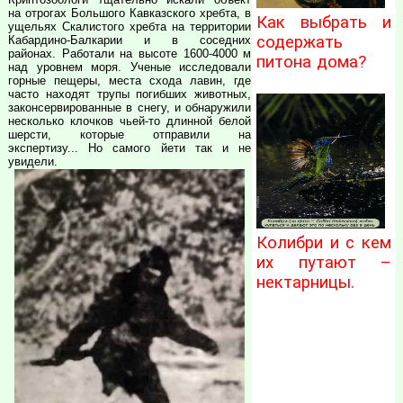
на отрогах Большого Кавказского хребта, в
Как выбрать и
ущельях Скалистого хребта на территории
содержать
Кабардино-Балкарии и в соседних
районах. Работали на высоте 1600-4000 м
питона дома?
над уровнем моря. Ученые исследовали
горные пещеры, места схода лавин, где
часто находят трупы погибших животных,
законсервированные в снегу, и обнаружили
несколько клочков чьей-то длинной белой
шерсти, которые отправили на
экспертизу... Но самого йети так и не
увидели.
Колибри и с кем
их путают –
нектарницы.