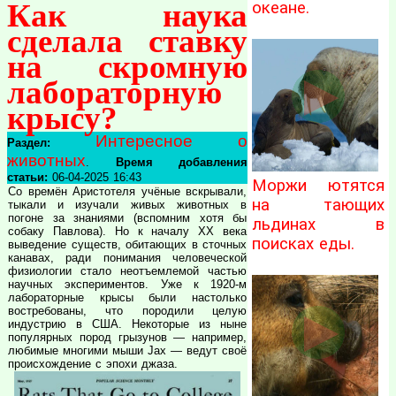
Как наука
океане.
сделала ставку
на скромную
лабораторную
крысу?
Интересное о
Раздел:
животных
.
Время добавления
статьи:
06-04-2025 16:43
Моржи ютятся
Со времён Аристотеля учёные вскрывали,
на тающих
тыкали и изучали живых животных в
погоне за знаниями (вспомним хотя бы
льдинах в
собаку Павлова). Но к началу XX века
поисках еды.
выведение существ, обитающих в сточных
канавах, ради понимания человеческой
физиологии стало неотъемлемой частью
научных экспериментов. Уже к 1920-м
лабораторные крысы были настолько
востребованы, что породили целую
индустрию в США. Некоторые из ныне
популярных пород грызунов — например,
любимые многими мыши Jax — ведут своё
происхождение с эпохи джаза.