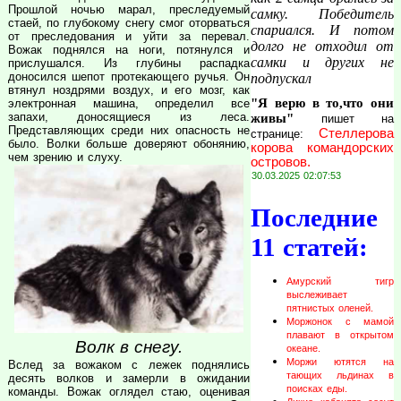
Прошлой ночью марал, преследуемый
самку. Победитель
стаей, по глубокому снегу смог оторваться
спариался. И потом
от преследования и уйти за перевал.
долго не отходил от
Вожак поднялся на ноги, потянулся и
самки и других не
прислушался. Из глубины распадка
доносился шепот протекающего ручья. Он
подпускал
втянул ноздрями воздух, и его мозг, как
"Я верю в то,что они
электронная машина, определил все
запахи, доносящиеся из леса.
живы"
пишет на
Представляющих среди них опасность не
Стеллерова
странице:
было. Волки больше доверяют обонянию,
корова командорских
чем зрению и слуху.
островов.
30.03.2025 02:07:53
Последние
11 статей:
Амурский тигр
выслеживает
пятнистых оленей.
Моржонок с мамой
плавают в открытом
Волк в снегу.
океане.
Моржи ютятся на
Вслед за вожаком с лежек поднялись
тающих льдинах в
десять волков и замерли в ожидании
поисках еды.
команды. Вожак оглядел стаю, оценивая