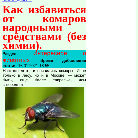
Как избавиться
от комаров
народными
средствами (без
химии).
Интересное о
Раздел:
животных
.
Время добавления
статьи:
16-01-2021 18:55
Настало лето, и появились комары. И не
только в лесу, но и в Москве, — может
быть, еще более свирепые, чем
загородные.