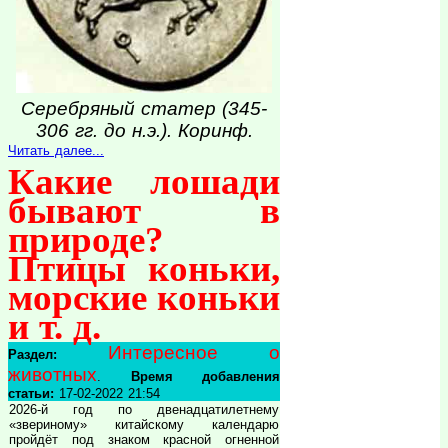
Серебряный статер (345-
306 гг. до н.э.). Коринф.
Читать далее...
Какие лошади
бывают в
природе?
Птицы коньки,
морские коньки
и т. д.
Интересное о
Раздел:
животных
.
Время добавления
статьи:
17-02-2022 21:54
2026-й год по двенадцатилетнему
«звериному» китайскому календарю
пройдёт под знаком красной огненной