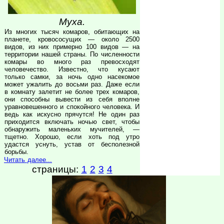
Муха.
Из многих тысяч комаров, обитающих на
планете, кровососущих — около 2500
видов, из них примерно 100 видов — на
территории нашей страны. По численности
комары во много раз превосходят
человечество. Известно, что кусают
только самки, за ночь одно насекомое
может ужалить до восьми раз. Даже если
в комнату залетит не более трех комаров,
они способны вывести из себя вполне
уравновешенного и спокойного человека. И
ведь как искусно прячутся! Не один раз
приходится включать ночью свет, чтобы
обнаружить маленьких мучителей, —
тщетно. Хорошо, если хоть под утро
удастся уснуть, устав от бесполезной
борьбы.
Читать далее...
страницы:
1
2
3
4