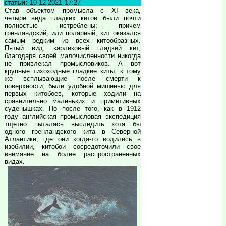
статьи:
10-12-2021 17:27
Став объектом промысла с XI века,
четыре вида гладких китов были почти
полностью истреблены; причем
гренландский, или полярный, кит оказался
самым редким из всех китообразных.
Пятый вид, карликовый гладкий кит,
благодаря своей малочисленности никогда
не привлекал промысловиков. А вот
крупные тихоходные гладкие киты, к тому
же всплывающие после смерти к
поверхности, были удобной мишенью для
первых китобоев, которые ходили на
сравнительно маленьких и примитивных
суденышках. Но после того, как в 1912
году английская промысловая экспедиция
тщетно пыталась выследить хотя бы
одного гренландского кита в Северной
Атлантике, где они когда-то водились в
изобилии, китобои сосредоточили свое
внимание на более распространенных
видах.