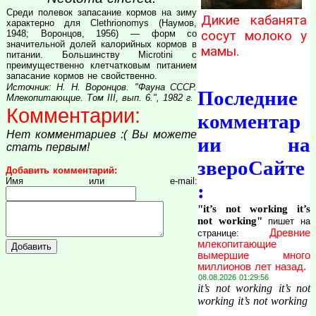
Среди полевок запасание кормов на зиму
Дикие кабанята
характерно для Clethrionomys (Наумов,
сосут молоко у
1948; Воронцов, 1956) — форм со
значительной долей калорийных кормов в
мамы.
питании. Большинству Microtini с
преимущественно клетчатковым питанием
запасание кормов не свойственно.
Источник: Н. Н. Воронцов. "Фауна СССР.
Последние
Млекопитающие. Том III, вып. 6.", 1982 г.
Комментарии:
комментар
Нет комментариев :( Вы можете
ии на
стать первым!
звероСайте
Добавить комментарий:
Имя или e-mail:
:
"it’s not working it’s
not working"
пишет на
Древние
странице:
млекопитающие
вымершие много
миллионов лет назад.
08.08.2026 01:29:56
it’s not working it’s not
working it’s not working