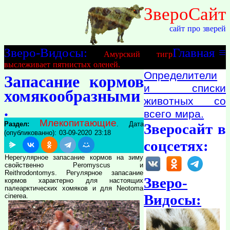
ЗвероСайт
сайт про зверей
Зверо-Видосы:
Главная
≡
Амурский тигр
выслеживает пятнистых оленей.
Определители
Запасание кормов
и списки
хомякообразными
животных со
.
всего мира.
Млекопитающие
Раздел:
. Дата
Зверосайт в
(опубликованно): 03-09-2020 23:18
соцсетях:
Нерегулярное запасание кормов на зиму
свойственно Peromyscus и
Reithrodontomys. Регулярное запасание
Зверо-
кормов характерно для настоящих
палеарктических хомяков и для Neotoma
Видосы:
cinerea.