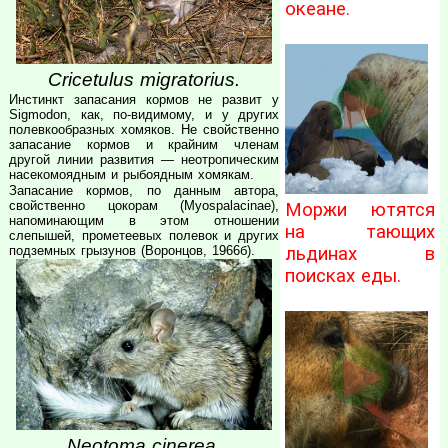
океане.
Cricetulus migratorius.
Инстинкт запасания кормов не развит у
Sigmodon, как, по-видимому, и у других
полевкообразных хомяков. Не свойственно
запасание кормов и крайним членам
другой линии развития — неотропическим
насекомоядным и рыбоядным хомякам.
Запасание кормов, по данным автора,
свойственно цокорам (Myospalacinae),
Моржи ютятся
напоминающим в этом отношении
на тающих
слепышей, прометеевых полевок и других
льдинах в
подземных грызунов (Воронцов, 1966б).
поисках еды.
Neotoma cinerea.