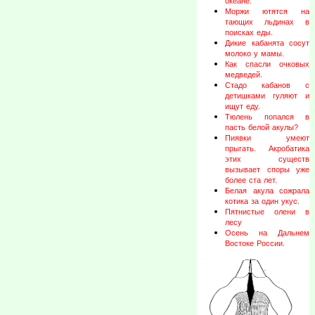
океане.
Моржи ютятся на
тающих льдинах в
поисках еды.
Дикие кабанята сосут
молоко у мамы.
Как спасли очковых
медведей.
Стадо кабанов с
детишками гуляют и
ищут еду.
Тюлень попался в
пасть белой акулы?
Пиявки умеют
прыгать. Акробатика
этих существ
вызывает споры уже
более ста лет.
Белая акула сожрала
котика за один укус.
Пятнистые олени в
лесу
Осень на Дальнем
Востоке России.