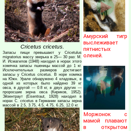
Амурский тигр
выслеживает
Cricetus cricetus.
пятнистых
Запасы пищи превышают у Cricetulus
оленей.
migratorius массу зверька в 25— 30 раз: М.
И. Исмагилов (1948) находил в норах этого
хомячка запасы пшеницы массой до 1 кг.
Исключительных размеров достигают
запасы у Cricetus cricetus. В норе хомяка
на Южн. Урале обнаружено 4 кладовых, в
одной из которых было найдено 39 кг
овса, в другой — 0.8 кг, в двух других —
проросшие зерна овса (Кириков, 1952).
Эйзентраут (Eisentraut, 1928) находил в
норах С. cricetus в Германии запасы зерна
массой в 2.5, 3.75, 4.5, 4.75, 6.25, 12.0 кг.
Моржонок с
мамой плавают
в открытом