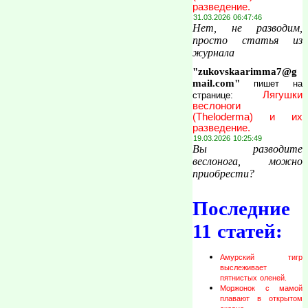
разведение.
31.03.2026 06:47:46
Нет, не разводим,
просто статья из
журнала
"zukovskaarimma7@g
mail.com"
пишет на
Лягушки
странице:
веслоноги
(Theloderma) и их
разведение.
19.03.2026 10:25:49
Вы разводите
веслонога, можно
приобрести?
Последние
11 статей:
Амурский тигр
выслеживает
пятнистых оленей.
Моржонок с мамой
плавают в открытом