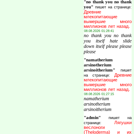
"no thank you no thank
you"
пишет на странице:
Древние
млекопитающие
вымершие много
миллионов лет назад.
08.08.2026 01:28:41
no thank you no thank
you itself hate slide
down itself please please
please
"namatherium
arsinotherium
arsinoitherium"
пишет
Древние
на странице:
млекопитающие
вымершие много
миллионов лет назад.
08.08.2026 01:27:15
namatherium
arsinotherium
arsinoitherium
"admin"
пишет на
Лягушки
странице:
веслоноги
(Theloderma) и их