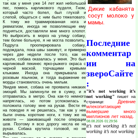
так как у меня уже 14 лет жил небольшой
Дикие кабанята
пес, помесь карликового пуделя, Гном,
который часто болел, был глухой и
сосут молоко у
слепой, общаться с ним было тяжеловато.
мамы.
К тому же травмированная нога и
ревматизм, иногда не позволяющие ему
подняться, доставляли мне много хлопот.
Но выбросить в мороз на улицу собаку,
Последние
тем более больную, я не могла позволить.
Подруга прооперировала собаку,
подождала, пока швы заживут, и примерно
комментар
через две недели после того, как ее
нашли, собака оказалась у меня. Это был
ии на
карликовый пекинес ярко-рыжего окраса с
черной маской, торчащими кривыми
звероСайте
клыками. Иногда она прикрывала их
розовым язычком, и тогда выражение ее
:
морды становилось очень милым.
Увидев меня, собака не проявила никаких
"it’s not working it’s
эмоций. Мы запихнули ее в сумку, и я
not working"
отправилась в метро. Она как-то немного
пишет на
напряглась, но потом успокоилась и
Древние
странице:
положила голову мне на рукав. Вести ее
млекопитающие
на поводке я не решилась, так как у нее
вымершие много
были очень короткие ноги, к тому же на
миллионов лет назад.
животе — заживающий после операции
08.08.2026 01:29:56
шов. Поэтому я всю дорогу несла ее на
it’s not working it’s not
руках. Собака крутила головой, но не
working it’s not working
вырывалась.