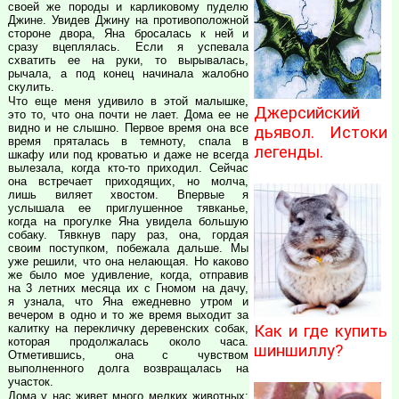
своей же породы и карликовому пуделю
Джине. Увидев Джину на противоположной
стороне двора, Яна бросалась к ней и
сразу вцеплялась. Если я успевала
схватить ее на руки, то вырывалась,
рычала, а под конец начинала жалобно
скулить.
Что еще меня удивило в этой малышке,
Джерсийский
это то, что она почти не лает. Дома ее не
видно и не слышно. Первое время она все
дьявол. Истоки
время пряталась в темноту, спала в
легенды.
шкафу или под кроватью и даже не всегда
вылезала, когда кто-то приходил. Сейчас
она встречает приходящих, но молча,
лишь виляет хвостом. Впервые я
услышала ее приглушенное тявканье,
когда на прогулке Яна увидела большую
собаку. Тявкнув пару раз, она, гордая
своим поступком, побежала дальше. Мы
уже решили, что она нелающая. Но каково
же было мое удивление, когда, отправив
на 3 летних месяца их с Гномом на дачу,
я узнала, что Яна ежедневно утром и
вечером в одно и то же время выходит за
Как и где купить
калитку на перекличку деревенских собак,
которая продолжалась около часа.
шиншиллу?
Отметившись, она с чувством
выполненного долга возвращалась на
участок.
Дома у нас живет много мелких животных: