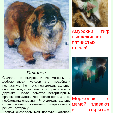
Амурский тигр
выслеживает
пятнистых
оленей.
Пекинес
Сначала ее выбросили из машины, и
добрые люди, увидев это, подобрали
несчастную. Но что с ней делать дальше,
они не представляли и отправились к
друзьям. После осмотра ветеринарным
врачом оказалось, что собака больна и ей
Моржонок с
необходима операция. Что делать дальше
мамой плавают
с несчастным животным, предоставили
решать ветврачу.
в открытом
Врачом оказалась моя подруга, которая,