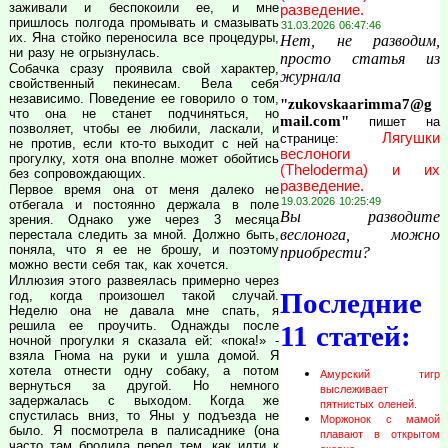
заживали и беспокоили ее, и мне
разведение.
пришлось полгода промывать и смазывать
31.03.2026 06:47:46
их. Яна стойко переносила все процедуры,
Нет, не разводим,
ни разу не огрызнулась.
просто статья из
Собачка сразу проявила свой характер,
журнала
свойственный пекинесам. Вела себя
независимо. Поведение ее говорило о том,
"zukovskaarimma7@g
что она не станет подчиняться, но
mail.com"
пишет на
позволяет, чтобы ее любили, ласкали, и
Лягушки
странице:
не против, если кто-то выходит с ней на
веслоноги
прогулку, хотя она вполне может обойтись
(Theloderma) и их
без сопровождающих.
разведение.
Первое время она от меня далеко не
19.03.2026 10:25:49
отбегала и постоянно держала в поле
Вы разводите
зрения. Однако уже через 3 месяца
веслонога, можно
перестала следить за мной. Должно быть,
поняла, что я ее не брошу, и поэтому
приобрести?
можно вести себя так, как хочется.
Иллюзия этого развеялась примерно через
Последние
год, когда произошел такой случай.
Неделю она не давала мне спать, я
решила ее проучить. Однажды после
11 статей:
ночной прогулки я сказала ей: «пока!» -
взяла Гнома на руки и ушла домой. Я
хотела отнести одну собаку, а потом
Амурский тигр
вернуться за другой. Но немного
выслеживает
задержалась с выходом. Когда же
пятнистых оленей.
спустилась вниз, то Яны у подъезда не
Моржонок с мамой
было. Я посмотрела в палисаднике (она
плавают в открытом
часто там бродила перед тем, как идти к