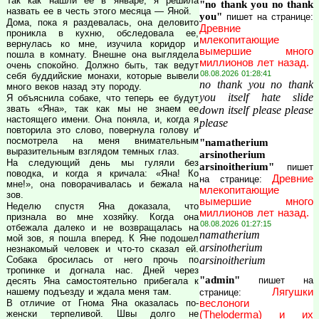
Так как нашли ее в январе, я решила
"no thank you no thank
назвать ее в честь этого месяца — Яной.
you"
пишет на странице:
Дома, пока я раздевалась, она деловито
Древние
проникла в кухню, обследовала ее,
млекопитающие
вернулась ко мне, изучила коридор и
вымершие много
пошла в комнату. Внешне она выглядела
миллионов лет назад.
очень спокойно. Должно быть, так ведут
08.08.2026 01:28:41
себя буддийские монахи, которые вывели
no thank you no thank
много веков назад эту породу.
you itself hate slide
Я объяснила собаке, что теперь ее будут
звать «Яна», так как мы не знаем ее
down itself please please
настоящего имени. Она поняла, и, когда я
please
повторила это слово, повернула голову и
посмотрела на меня внимательным
"namatherium
выразительным взглядом темных глаз.
arsinotherium
На следующий день мы гуляли без
arsinoitherium"
пишет
поводка, и когда я кричала: «Яна! Ко
Древние
на странице:
мне!», она поворачивалась и бежала на
млекопитающие
зов.
вымершие много
Неделю спустя Яна доказала, что
миллионов лет назад.
признала во мне хозяйку. Когда она
08.08.2026 01:27:15
отбежала далеко и не возвращалась на
namatherium
мой зов, я пошла вперед. К Яне подошел
arsinotherium
незнакомый человек и что-то сказал ей.
arsinoitherium
Собака бросилась от него прочь по
тропинке и догнала нас. Дней через
"admin"
пишет на
десять Яна самостоятельно прибегала к
Лягушки
нашему подъезду и ждала меня там.
странице:
веслоноги
В отличие от Гнома Яна оказалась по-
женски терпеливой. Швы долго не
(Theloderma) и их