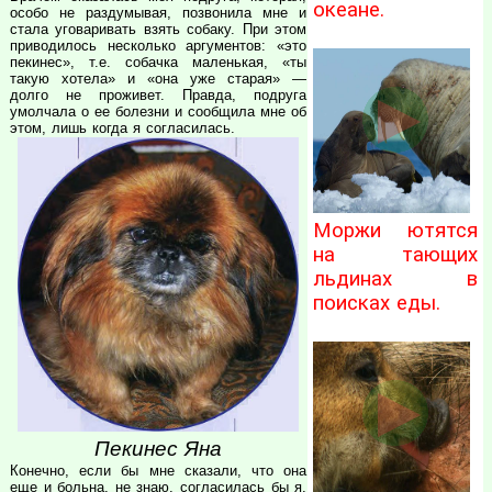
океане.
особо не раздумывая, позвонила мне и
стала уговаривать взять собаку. При этом
приводилось несколько аргументов: «это
пекинес», т.е. собачка маленькая, «ты
такую хотела» и «она уже старая» —
долго не проживет. Правда, подруга
умолчала о ее болезни и сообщила мне об
этом, лишь когда я согласилась.
Моржи ютятся
на тающих
льдинах в
поисках еды.
Пекинес Яна
Конечно, если бы мне сказали, что она
еще и больна, не знаю, согласилась бы я,