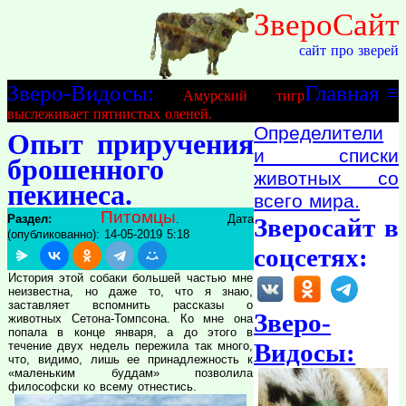
ЗвероСайт
сайт про зверей
Зверо-Видосы:
Главная
≡
Амурский тигр
выслеживает пятнистых оленей.
Определители
Опыт приручения
и списки
брошенного
животных со
пекинеса.
всего мира.
Питомцы
Раздел:
. Дата
Зверосайт в
(опубликованно): 14-05-2019 5:18
соцсетях:
История этой собаки большей частью мне
неизвестна, но даже то, что я знаю,
заставляет вспомнить рассказы о
Зверо-
животных Сетона-Томпсона. Ко мне она
попала в конце января, а до этого в
Видосы:
течение двух недель пережила так много,
что, видимо, лишь ее принадлежность к
«маленьким буддам» позволила
философски ко всему отнестись.