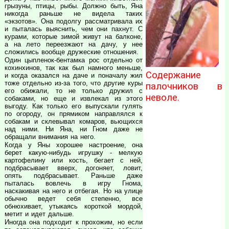
грызуны, птицы, рыбы. Должно быть, Яна
никогда раньше не видела таких
«экзотов». Она подолгу рассматривала их
и пыталась выяснить, чем они пахнут. С
курами, которые зимой живут на балконе,
а на лето переезжают на дачу, у нее
сложились вообще дружеские отношения.
Один цыпленок-бентамка рос отдельно от
кохинхинов, так как был намного меньше,
Содержание
и когда оказался на даче и поначалу жил
тоже отдельно из-за того, что другие куры
палочников в
его обижали, то не только дружил с
неволе.
собаками, но еще и извлекал из этого
выгоду. Как только его выпускали гулять
по огороду, он прямиком направлялся к
собакам и склевывал комаров, вьющихся
над ними. Ни Яна, ни Гном даже не
обращали внимания на него.
Когда у Яны хорошее настроение, она
берет какую-нибудь игрушку - мелкую
картофелину или кость, бегает с ней,
подбрасывает вверх, догоняет, ловит,
опять подбрасывает. Раньше даже
пыталась вовлечь в игру Гнома,
наскакивая на него и отбегая. Но на улице
обычно ведет себя степенно, все
обнюхивает, утыкаясь короткой мордой,
метит и идет дальше.
Иногда она подходит к прохожим, но если