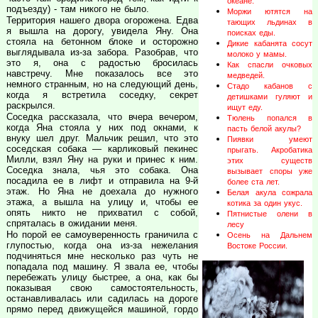
океане.
подъезду) - там никого не было.
Моржи ютятся на
Территория нашего двора огорожена. Едва
тающих льдинах в
я вышла на дорогу, увидела Яну. Она
поисках еды.
стояла на бетонном блоке и осторожно
Дикие кабанята сосут
выглядывала из-за забора. Разобрав, что
молоко у мамы.
это я, она с радостью бросилась
Как спасли очковых
навстречу. Мне показалось все это
медведей.
немного странным, но на следующий день,
Стадо кабанов с
когда я встретила соседку, секрет
детишками гуляют и
раскрылся.
ищут еду.
Соседка рассказала, что вчера вечером,
Тюлень попался в
когда Яна стояла у них под окнами, к
пасть белой акулы?
внуку шел друг. Мальчик решил, что это
Пиявки умеют
соседская собака — карликовый пекинес
прыгать. Акробатика
Милли, взял Яну на руки и принес к ним.
этих существ
Соседка знала, чья это собака. Она
вызывает споры уже
посадила ее в лифт и отправила на 9-й
более ста лет.
этаж. Но Яна не доехала до нужного
Белая акула сожрала
этажа, а вышла на улицу и, чтобы ее
котика за один укус.
опять никто не прихватил с собой,
Пятнистые олени в
спряталась в ожидании меня.
лесу
Но порой ее самоуверенность граничила с
Осень на Дальнем
глупостью, когда она из-за нежелания
Востоке России.
подчиняться мне несколько раз чуть не
попадала под машину. Я звала ее, чтобы
перебежать улицу быстрее, а она, как бы
показывая свою самостоятельность,
останавливалась или садилась на дороге
прямо перед движущейся машиной, гордо