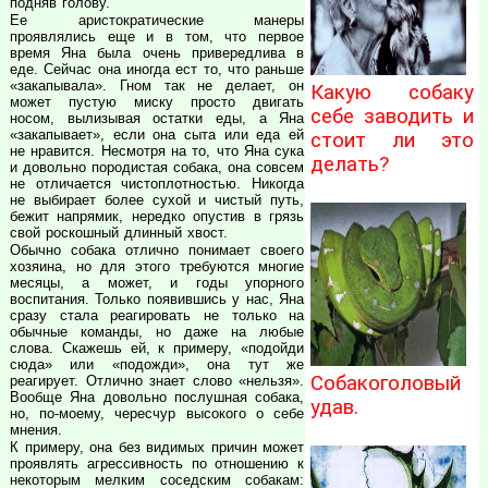
подняв голову.
Ее аристократические манеры
проявлялись еще и в том, что первое
время Яна была очень привередлива в
еде. Сейчас она иногда ест то, что раньше
«закапывала». Гном так не делает, он
Какую собаку
может пустую миску просто двигать
себе заводить и
носом, вылизывая остатки еды, а Яна
«закапывает», если она сыта или еда ей
стоит ли это
не нравится. Несмотря на то, что Яна сука
делать?
и довольно породистая собака, она совсем
не отличается чистоплотностью. Никогда
не выбирает более сухой и чистый путь,
бежит напрямик, нередко опустив в грязь
свой роскошный длинный хвост.
Обычно собака отлично понимает своего
хозяина, но для этого требуются многие
месяцы, а может, и годы упорного
воспитания. Только появившись у нас, Яна
сразу стала реагировать не только на
обычные команды, но даже на любые
слова. Скажешь ей, к примеру, «подойди
сюда» или «подожди», она тут же
Собакоголовый
реагирует. Отлично знает слово «нельзя».
Вообще Яна довольно послушная собака,
удав.
но, по-моему, чересчур высокого о себе
мнения.
К примеру, она без видимых причин может
проявлять агрессивность по отношению к
некоторым мелким соседским собакам: