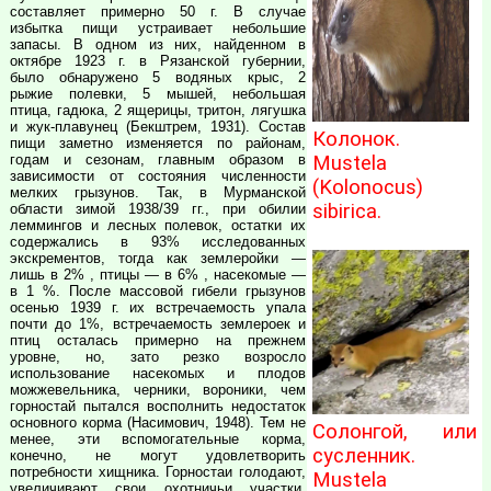
составляет примерно 50 г. В случае
избытка пищи устраивает небольшие
запасы. В одном из них, найденном в
октябре 1923 г. в Рязанской губернии,
было обнаружено 5 водяных крыс, 2
рыжие полевки, 5 мышей, небольшая
птица, гадюка, 2 ящерицы, тритон, лягушка
и жук-плавунец (Бекштрем, 1931). Состав
Колонок.
пищи заметно изменяется по районам,
Mustela
годам и сезонам, главным образом в
зависимости от состояния численности
(Kolonocus)
мелких грызунов. Так, в Мурманской
sibirica.
области зимой 1938/39 гг., при обилии
леммингов и лесных полевок, остатки их
содержались в 93% исследованных
экскрементов, тогда как землеройки —
лишь в 2% , птицы — в 6% , насекомые —
в 1 %. После массовой гибели грызунов
осенью 1939 г. их встречаемость упала
почти до 1%, встречаемость землероек и
птиц осталась примерно на прежнем
уровне, но, зато резко возросло
использование насекомых и плодов
можжевельника, черники, вороники, чем
горностай пытался восполнить недостаток
основного корма (Насимович, 1948). Тем не
Солонгой, или
менее, эти вспомогательные корма,
сусленник.
конечно, не могут удовлетворить
потребности хищника. Горностаи голодают,
Mustela
увеличивают свои охотничьи участки,