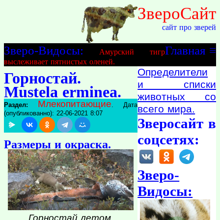
ЗвероСайт
сайт про зверей
Зверо-Видосы:
Главная
≡
Амурский тигр
выслеживает пятнистых оленей.
Определители
Горностай.
и списки
Mustela erminea.
животных со
Млекопитающие
Раздел:
. Дата
всего мира.
(опубликованно): 22-06-2021 8:07
Зверосайт в
соцсетях:
Размеры и окраска.
Зверо-
Видосы:
Горностай летом.