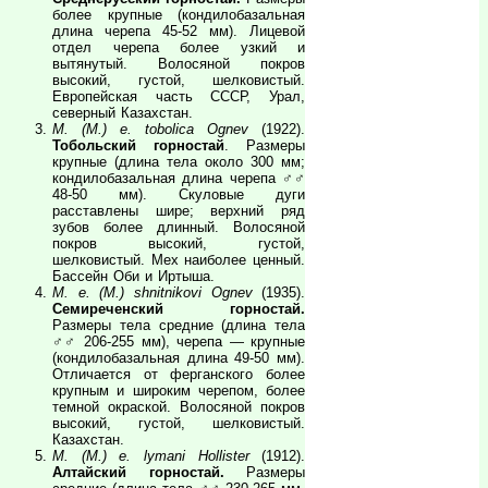
более крупные (кондилобазальная
длина черепа 45-52 мм). Лицевой
отдел черепа более узкий и
вытянутый. Волосяной покров
высокий, густой, шелковистый.
Европейская часть СССР, Урал,
северный Казахстан.
M. (M.) e. tobolica Ognev
(1922).
Тобольский горностай
. Размеры
крупные (длина тела около 300 мм;
кондилобазальная длина черепа ♂♂
48-50 мм). Скуловые дуги
расставлены шире; верхний ряд
зубов более длинный. Волосяной
покров высокий, густой,
шелковистый. Мех наиболее ценный.
Бассейн Оби и Иртыша.
M. e. (M.) shnitnikovi Ognev
(1935).
Семиреченский горностай.
Размеры тела средние (длина тела
♂♂ 206-255 мм), черепа — крупные
(кондилобазальная длина 49-50 мм).
Отличается от ферганского более
крупным и широким черепом, более
темной окраской. Волосяной покров
высокий, густой, шелковистый.
Казахстан.
M. (M.) e. lymani Hollister
(1912).
Алтайский горностай.
Размеры