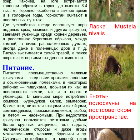
озер. Наконец, на юге встречается
главным образом в горах, до высоты 3-4
тыс. м. Нередко, особенно в зимнее время
и в голодные годы, горностаи обитают в
населенных пунктах.
Для устройства гнезда использует норы
Ласка. Mustela
водяных крыс, хомяков и других грызунов,
nivalis.
занимает убежища среди корней деревьев,
в расселинах береговых обрывов, между
камней, в низко расположенных дуплах,
иногда даже в поленницах дров и т. д.
Гнездо выстилается сухой травой, а также
шерстью и перьями съеденных животных.
Питание.
Питается преимущественно мелкими
грызунами — водяными крысами, лесными
и обыкновенными полевками, в некоторых
районах — пищухами, добывая их как на
поверхности земли, так и в норах и
Еноты-
убежищах. В меньшей мере истребляет
хомяков, бурундуков, белок, землероек.
полоскуны на
Кроме того, питается птицами и их яйцами,
постсоветском
земноводными, пресмыкающимися, рыбой,
а летом — насекомыми. При недостатке
пространстве.
грызунов пользуется остатками добычи
более крупных хищников, ест падаль,
человеческие отбросы и даже ягоды
можжевельника, черники, брусники и пр.
Суточная потребность в мясной пище