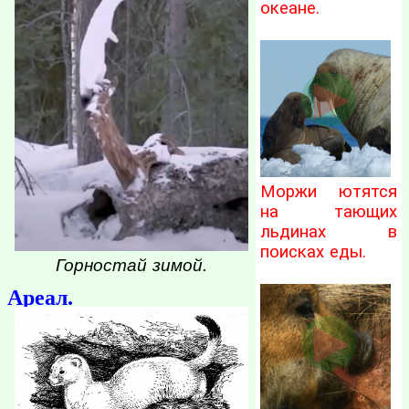
океане.
Моржи ютятся
на тающих
льдинах в
поисках еды.
Горностай зимой.
Ареал.