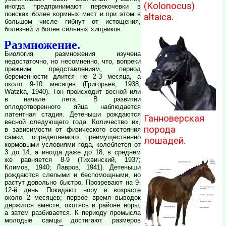
(Kolonocus)
иногда предпринимают перекочевки в
поисках более кормных мест и при этом в
altaica.
большом числе гибнут от истощения,
болезней и более сильных хищников.
Размножение.
Биология размножения изучена
недостаточно, но несомненно, что, вопреки
прежним представлениям, период
беременности длится не 2-3 месяца, а
около 9-10 месяцев (Григорьев, 1938;
Watzka, 1940). Гон происходит весной или
в начале лета. В развитии
оплодотворенного яйца наблюдается
латентная стадия. Детеныши рождаются
Ганноверская
весной следующего года. Количество их,
порода
в зависимости от физического состояния
самки, определяемого преимущественно
лошадей.
кормовыми условиями года, колеблется от
3 до 14, а иногда даже до 18, в среднем
же равняется 8-9 (Тихвинский, 1937;
Климов, 1940; Лавров, 1941). Детеныши
рождаются слепыми и беспомощными, но
растут довольно быстро. Прозревают на 9-
12-й день. Покидают нору в возрасте
около 2 месяцев; первое время выводок
держится вместе, охотясь в районе норы,
а затем разбивается. К периоду промысла
молодые самцы достигают размеров