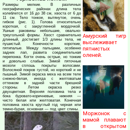
Размеры мелкие. В различных
географических районах длина тела
колеблется от 16 до 38 см, хвоста от 6 до
11 см. Тело тонкое, вытянутое, очень
гибкое (рис. 1). Голова относительно
короткая, с закругленной мордочкой.
Ушные раковины небольшие, овально-
Амурский тигр
треугольной формы. Хвост сравнительно
длинный, достигает 1/3 длины тела, не
выслеживает
пушистый. Конечности короткие,
пятнистых
пятипалые. Между пальцами, особенно
задних лап, развита соединительная
оленей.
перепонка. Когти очень острые, но тонкие
и довольно слабые. Зимой пяточные
мозоли сплошь покрыты волосами.
Волосяной покров густой, но короткий и не
пышный. Зимой окраска меха на всем теле
снежно-белая, иногда с желтоватым
оттенком в задней части брюшной
стороны. Летом окраска резко
двухцветная. Верхняя половина тела и
бока буровато-коричневые, нижняя —
чисто белая или желтоватая. Конечная
половина хвоста круглый год черная или
темно-бурая, основная — под цвет спины.
Моржонок с
мамой плавают
в открытом