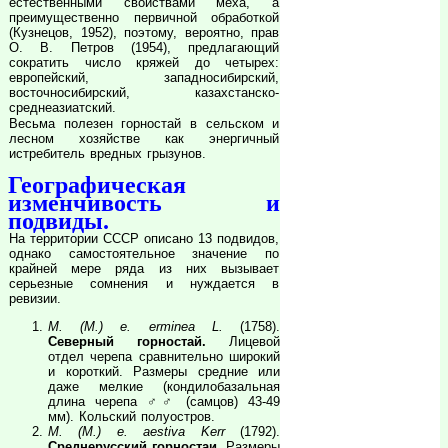
естественными свойствами меха, а
преимущественно первичной обработкой
(Кузнецов, 1952), поэтому, вероятно, прав
О. В. Петров (1954), предлагающий
сократить число кряжей до четырех:
европейский, западносибирский,
восточносибирский, казахстанско-
среднеазиатский.
Весьма полезен горностай в сельском и
лесном хозяйстве как энергичный
истребитель вредных грызунов.
Географическая
изменчивость и
подвиды.
На территории СССР описано 13 подвидов,
однако самостоятельное значение по
крайней мере ряда из них вызывает
серьезные сомнения и нуждается в
ревизии.
M. (M.) e. erminea L.
(1758).
Северный горностай.
Лицевой
отдел черепа сравнительно широкий
и короткий. Размеры средние или
даже мелкие (кондилобазальная
длина черепа ♂♂ (самцов) 43-49
мм). Кольский полуостров.
M. (M.) e. aestiva Kerr
(1792).
Среднерусский горностаи.
Размеры