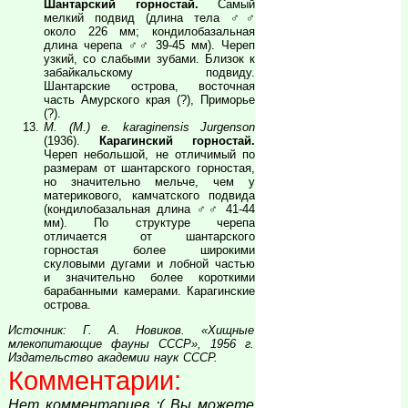
Шантарский горностай.
Самый
мелкий подвид (длина тела ♂♂
около 226 мм; кондилобазальная
длина черепа ♂♂ 39-45 мм). Череп
узкий, со слабыми зубами. Близок к
забайкальскому подвиду.
Шантарские острова, восточная
часть Амурского края (?), Приморье
(?).
M. (M.) e. karaginensis Jurgenson
(1936).
Карагинский горностай.
Череп небольшой, не отличимый по
размерам от шантарского горностая,
но значительно мельче, чем у
материкового, камчатского подвида
(кондилобазальная длина ♂♂ 41-44
мм). По структуре черепа
отличается от шантарского
горностая более широкими
скуловыми дугами и лобной частью
и значительно более короткими
барабанными камерами. Карагинские
острова.
Источник: Г. А. Новиков. «Хищные
млекопитающие фауны СССР», 1956 г.
Издательство академии наук СССР.
Комментарии:
Нет комментариев :( Вы можете