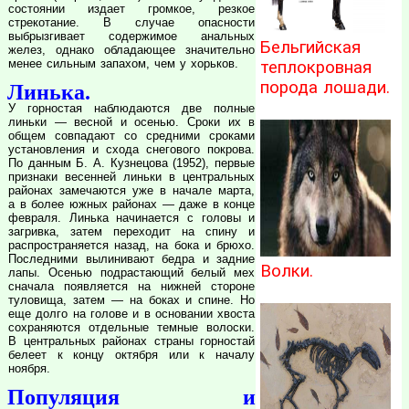
состоянии издает громкое, резкое
стрекотание. В случае опасности
выбрызгивает содержимое анальных
Бельгийская
желез, однако обладающее значительно
менее сильным запахом, чем у хорьков.
теплокровная
порода лошади.
Линька.
У горностая наблюдаются две полные
линьки — весной и осенью. Сроки их в
общем совпадают со средними сроками
установления и схода снегового покрова.
По данным Б. А. Кузнецова (1952), первые
признаки весенней линьки в центральных
районах замечаются уже в начале марта,
а в более южных районах — даже в конце
февраля. Линька начинается с головы и
загривка, затем переходит на спину и
распространяется назад, на бока и брюхо.
Последними вылинивают бедра и задние
Волки.
лапы. Осенью подрастающий белый мех
сначала появляется на нижней стороне
туловища, затем — на боках и спине. Но
еще долго на голове и в основании хвоста
сохраняются отдельные темные волоски.
В центральных районах страны горностай
белеет к концу октября или к началу
ноября.
Популяция и