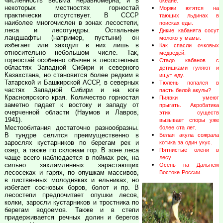
численность весьма неравномерна, и в
океане.
некоторых местностях горностай
Моржи ютятся на
практически отсутствует. В СССР
тающих льдинах в
наиболее многочислен в зонах лесостепи,
поисках еды.
леса и лесотундры. Остальные
Дикие кабанята сосут
ландшафты (например, пустыни) он
молоко у мамы.
избегает или заходит в них лишь в
Как спасли очковых
относительно небольшом числе. Так,
медведей.
горностай особенно обычен в лесостепных
Стадо кабанов с
областях Западной Сибири и северного
детишками гуляют и
Казахстана, но становится более редким в
ищут еду.
Татарской и Башкирской АССР, в северных
Тюлень попался в
частях Западной Сибири и на юге
пасть белой акулы?
Красноярского края. Количество горностая
Пиявки умеют
заметно падает к востоку и западу от
прыгать. Акробатика
очерченной области (Наумов и Лавров,
этих существ
1941).
вызывает споры уже
Местообитания достаточно разнообразны.
более ста лет.
В тундре селится преимущественно в
Белая акула сожрала
зарослях кустарников по берегам рек и
котика за один укус.
озер, а также по склонам гор. В зоне леса
Пятнистые олени в
чаще всего наблюдается в поймах рек, на
лесу
сильно захламленных зарастающих
Осень на Дальнем
лесосеках и гарях, по опушкам массивов,
Востоке России.
в лиственных молодняках и ельниках, но
избегает сосновых боров, болот и пр. В
лесостепи предпочитает опушки лесов,
колки, заросли кустарников и тростника по
берегам водоемов. Также и в степи
придерживается речных долин и берегов