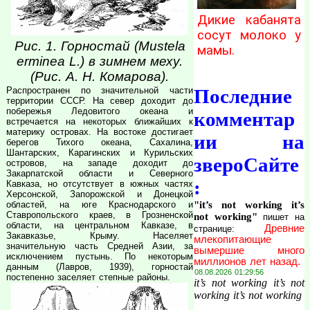
Дикие кабанята
сосут молоко у
Рис. 1. Горностай (Mustela
мамы.
erminea L.) в зимнем меху.
(Рис. А. Н. Комарова).
Последние
Распространен по значительной части
территории СССР. На север доходит до
побережья Ледовитого океана и
комментар
встречается на некоторых ближайших к
материку островах. На востоке достигает
ии на
берегов Тихого океана, Сахалина,
Шантарских, Карагинских и Курильских
звероСайте
островов, на западе доходит до
Закарпатской области и Северного
:
Кавказа, но отсутствует в южных частях
Херсонской, Запорожской и Донецкой
"it’s not working it’s
областей, на юге Краснодарского и
Ставропольского краев, в Грозненской
not working"
пишет на
области, на центральном Кавказе, в
Древние
странице:
Закавказье, Крыму. Населяет
млекопитающие
значительную часть Средней Азии, за
вымершие много
исключением пустынь. По некоторым
миллионов лет назад.
данным (Лавров, 1939), горностай
08.08.2026 01:29:56
постепенно заселяет степные районы.
it’s not working it’s not
working it’s not working