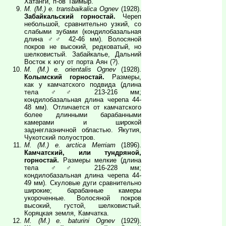
Хатанги, п-ов Таймыр.
M. (M.) e. transbaikalica Ognev
(1928).
Забайкальский горностай.
Череп
небольшой, сравнительно узкий, со
слабыми зубами (кондилобазальная
длина ♂♂ 42-46 мм). Волосяной
покров не высокий, редковатый, но
шелковистый. Забайкалье, Дальний
Восток к югу от порта Аян (?).
M. (M.) e. orientalis Ognev
(1928).
Колымский горностай.
Размеры,
как у камчатского подвида (длина
тела ♂♂ 213-216 мм;
кондилобазальная длина черепа 44-
48 мм). Отличается от камчатского
более длинными барабанными
камерами и широкой
заднеглазничной областью. Якутия,
Чукотский полуостров.
M. (M.) e. arctica Merriam
(1896).
Камчатский, или тундряной,
горностай.
Размеры мелкие (длина
тела ♂♂ 216-228 мм;
кондилобазальная длина черепа 44-
49 мм). Скуловые дуги сравнительно
широкие; барабанные камеры
укороченные. Волосяной покров
высокий, густой, шелковистый.
Коряцкая земля, Камчатка.
M. (M.) e. baturini Ognev
(1929).