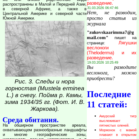
разведение.
распространены в Малой и Передней Азии,
31.03.2026 06:47:46
в северной Африке, а также в
Нет, не разводим,
Центральной Америке и северной части
просто статья из
Южной Америки.
журнала
"zukovskaarimma7@g
mail.com"
пишет на
Лягушки
странице:
веслоноги
(Theloderma) и их
разведение.
19.03.2026 10:25:49
Вы разводите
веслонога, можно
приобрести?
Рис. 3. Следы и нора
горностая (Mustela erminea
Последние
L.) в снегу. Пойма р. Камы,
зима 1934/35 гг. (Фот. И. В.
11 статей:
Жаркова).
Амурский тигр
Среда обитания.
выслеживает
На обширном пространстве ареала,
пятнистых оленей.
охватывающем разнообразные ландшафты
Моржонок с мамой
и многие географические зоны,
плавают в открытом