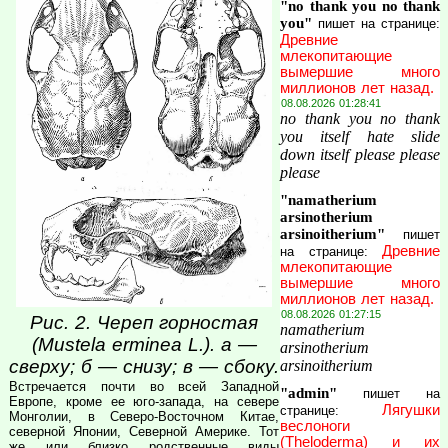
"no thank you no thank
you"
пишет на странице:
Древние
млекопитающие
вымершие много
миллионов лет назад.
08.08.2026 01:28:41
no thank you no thank
you itself hate slide
down itself please please
please
"namatherium
arsinotherium
arsinoitherium"
пишет
Древние
на странице:
млекопитающие
вымершие много
миллионов лет назад.
08.08.2026 01:27:15
Рис. 2. Череп горностая
namatherium
(Mustela erminea L.). а —
arsinotherium
сверху; б — снизу; в — сбоку.
arsinoitherium
Встречается почти во всей Западной
"admin"
пишет на
Европе, кроме ее юго-запада, на севере
Лягушки
странице:
Монголии, в Северо-Восточном Китае,
веслоноги
северной Японии, Северной Америке. Тот
(Theloderma) и их
же или близко родственные виды