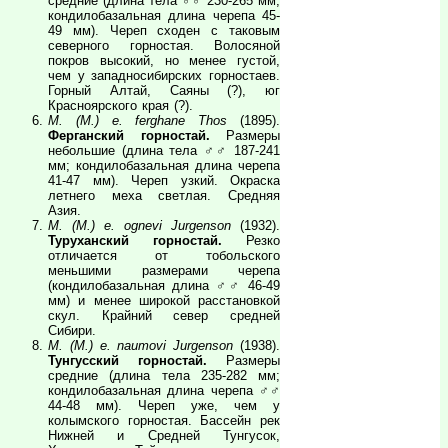
средние (длина тела ♂♂ 230-265 мм,
кондилобазальная длина черепа 45-
49 мм). Череп сходен с таковым
северного горностая. Волосяной
покров высокий, но менее густой,
чем у западносибирских горностаев.
Горный Алтай, Саяны (?), юг
Красноярского края (?).
M. (M.) e. ferghane Thos
(1895).
Ферганский горностай.
Размеры
небольшие (длина тела ♂♂ 187-241
мм; кондилобазальная длина черепа
41-47 мм). Череп узкий. Окраска
летнего меха светлая. Средняя
Азия.
M. (M.) e. ognevi Jurgenson
(1932).
Туруханский горностай.
Резко
отличается от тобольского
меньшими размерами черепа
(кондилобазальная длина ♂♂ 46-49
мм) и менее широкой расстановкой
скул. Крайний север средней
Сибири.
M. (M.) e. naumovi Jurgenson
(1938).
Тунгусский горностай.
Размеры
средние (длина тела 235-282 мм;
кондилобазальная длина черепа ♂♂
44-48 мм). Череп уже, чем у
колымского горностая. Бассейн рек
Нижней и Средней Тунгусок,